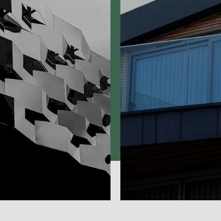
t
Private man
Villas and Mansions
Project Details