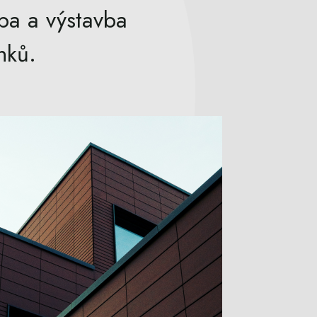
ba a výstavba
nků.