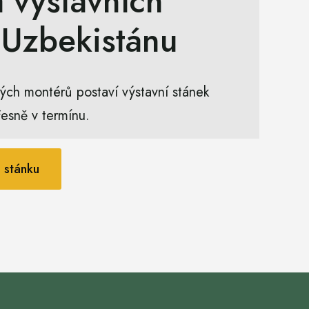
 výstavních
 Uzbekistánu
ých montérů postaví výstavní stánek
řesně v termínu.
 stánku