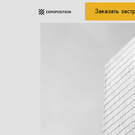
Заказать заст
Перейти
к
содержимому