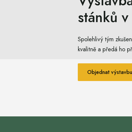
Výstavba
stánků v
Spolehlivý tým zkušen
kvalitně a předá ho p
Objednat výstavbu