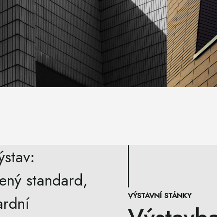
ýstav:
šený standard,
VÝSTAVNÍ STÁNKY
ardní