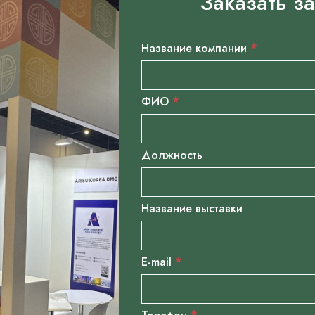
Заказать з
stands
Если вы
Название компании
*
человек,
оставьте
ФИО
*
это поле
пустым.
Должность
Название выставки
E-mail
*