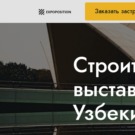
Заказать заст
Перейти
к
содержимому
Строи
выста
Узбек