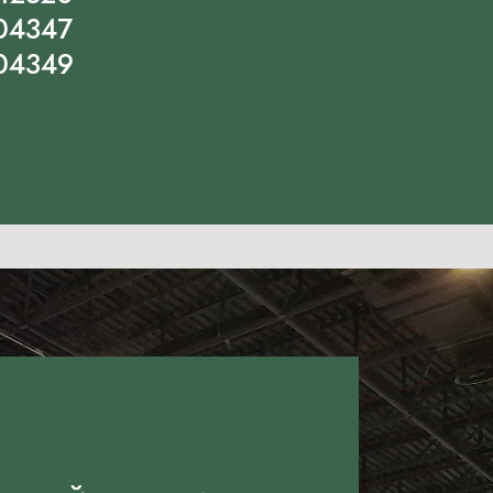
04347
04349