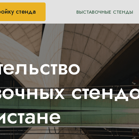
ройку стенда
ВЫСТАВОЧНЫЕ СТЕНДЫ
тельство
вочных стендо
истане